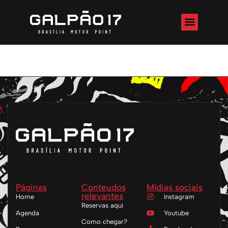
Nosso bar
Como chegar
Rock Vintage- Galpão 17
Páginas
Conteudos
Mídias sociais
relevantes
Home
Instagram
Reservas aqui
Agenda
Youtube
Como chegar?