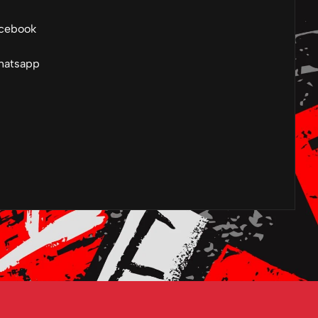
cebook
atsapp