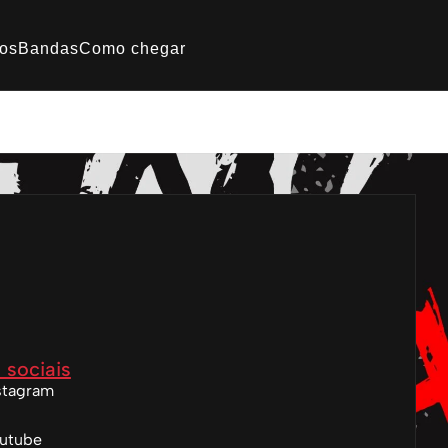
os
Bandas
Como chegar
 sociais
stagram
utube