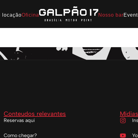
 locação
Oficina
Nosso bar
Event
o 17
Conteudos relevantes
Mídias
Reservas aqui
In
Como chegar?
Yo