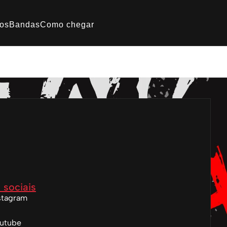
os
Bandas
Como chegar
 sociais
stagram
utube