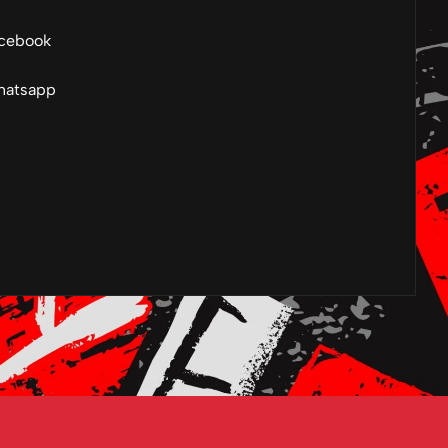
cebook
atsapp