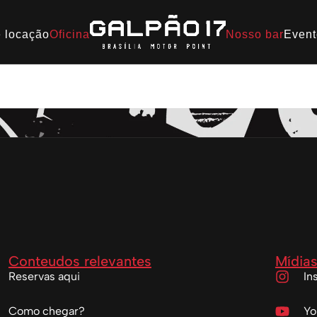
 locação
Oficina
Nosso bar
Event
 17
Conteudos relevantes
Mídias
Reservas aqui
In
Como chegar?
Yo