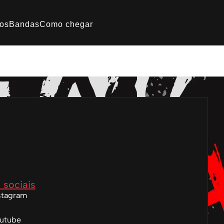
os
Bandas
Como chegar
 sociais
stagram
utube