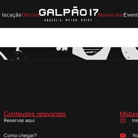
 locação
Oficina
Nosso bar
Event
lpão 17
Conteudos relevantes
Mídias
Reservas aqui
In
Como chegar?
Yo