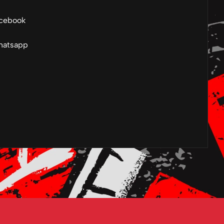
cebook
atsapp